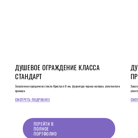
ДУШЕВОЕ ОГРАЖДЕНИЕ КЛАССА
ДУ
СТАНДАРТ
ПР
Закаленное прозрачное стекло Кристалл 8 мм, фурнитура черная матовая, уплотнители
Закал
премиум
уплот
СМОТРЕТЬ ПОДРОБНЕЕ
СМО
ПЕРЕЙТИ В
ПОЛНОЕ
ПОРТФОЛИО